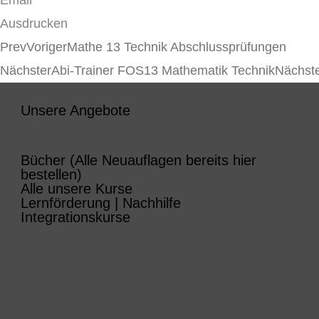
Ausdrucken
Prev
Voriger
Mathe 13 Technik Abschlussprüfungen
Nächster
Abi-Trainer FOS13 Mathematik Technik
Nächst
Unsere Angebote
Bücher (Alle Neuauflagen bereits hier
bestellen)
Alle unsere Kurse
Lernförderung | Nachhilfe
Integrationskurse