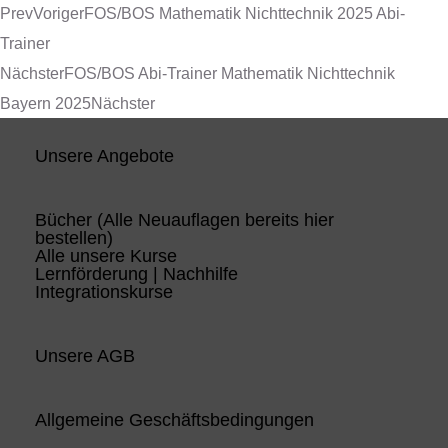
Prev
Voriger
FOS/BOS Mathematik Nichttechnik 2025 Abi-
Trainer
Nächster
FOS/BOS Abi-Trainer Mathematik Nichttechnik
Bayern 2025
Nächster
Unsere Angebote
Bücher (Alle Neuauflagen bereits hier
bestellen)
Alle unsere Kurse
Lernförderung | Nachhilfe
Integrationskurse
Unsere AGB
Allgemeine Geschäftsbedingungen