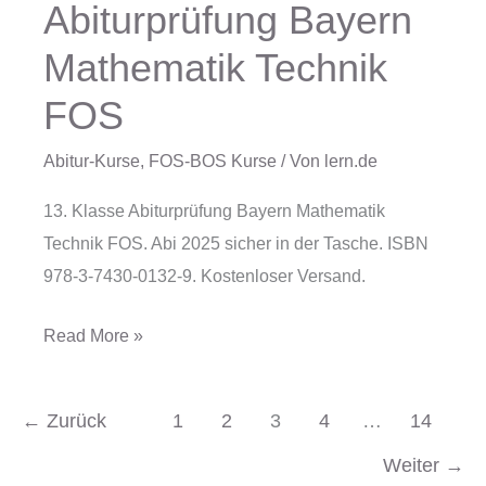
Abiturprüfung Bayern
Abiturprüfung
Mathematik Technik
Bayern
Mathematik
FOS
Technik
FOS
Abitur-Kurse
,
FOS-BOS Kurse
/ Von
lern.de
13. Klasse Abiturprüfung Bayern Mathematik
Technik FOS. Abi 2025 sicher in der Tasche. ISBN
978-3-7430-0132-9. Kostenloser Versand.
Read More »
←
Zurück
1
2
3
4
…
14
Weiter
→