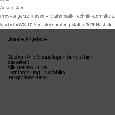
Ausdrucken
Prev
Voriger
12.Klasse – Mathematik Technik -Lernhilfe 
Nächster
WS 10 Abschlussprüfung Mathe 2025
Nächster
Unsere Angebote
Bücher (Alle Neuauflagen bereits hier
bestellen)
Alle unsere Kurse
Lernförderung | Nachhilfe
Integrationskurse