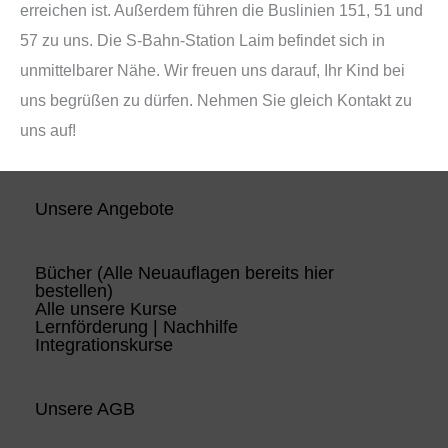
erreichen ist. Außerdem führen die Buslinien 151, 51 und
57 zu uns. Die S-Bahn-Station Laim befindet sich in
unmittelbarer Nähe. Wir freuen uns darauf, Ihr Kind bei
uns begrüßen zu dürfen. Nehmen Sie gleich Kontakt zu
uns auf!
Unsere Angebote
Bücher (Alle Neuauflagen bereits hier
bestellen)
Alle unsere Kurse
Lernförderung | Nachhilfe
Integrationskurse
Unsere AGB