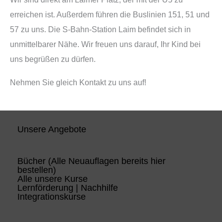
erreichen ist. Außerdem führen die Buslinien 151, 51 und
57 zu uns. Die S-Bahn-Station Laim befindet sich in
unmittelbarer Nähe. Wir freuen uns darauf, Ihr Kind bei
uns begrüßen zu dürfen.
Nehmen Sie gleich Kontakt zu uns auf!
Unsere Angebote
Bücher (Alle Neuauflagen bereits hier
bestellen)
Alle unsere Kurse
Lernförderung | Nachhilfe
Integrationskurse