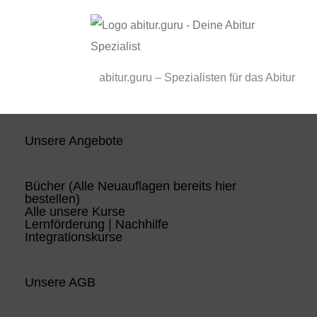
abitur.guru – Spezialisten für das Abitur
Unsere Angebote
Bücher (Alle Neuauflagen bereits hier
bestellen)
Alle unsere Kurse
Lernförderung | Nachhilfe
Integrationskurse
Unsere AGB