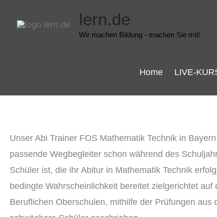
Zum
lern.de
Inhalt
Wir machen Bildung - machen Sie mit!
springen
Home
LIVE-KUR
Unser Abi Trainer FOS Mathematik Technik in Bayer
passende Wegbegleiter schon während des Schuljahre
Schüler ist, die ihr Abitur in Mathematik Technik er
bedingte Wahrscheinlichkeit bereitet zielgerichtet 
Beruflichen Oberschulen, mithilfe der Prüfungen aus 