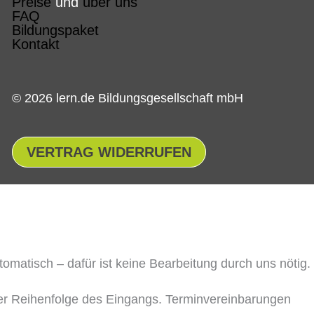
Preise
und
über uns
FAQ
Bildungspaket
Kontakt
© 2026 lern.de Bildungsgesellschaft mbH
VERTRAG WIDERRUFEN
matisch – dafür ist keine Bearbeitung durch uns nötig.
 der Reihenfolge des Eingangs. Terminvereinbarungen