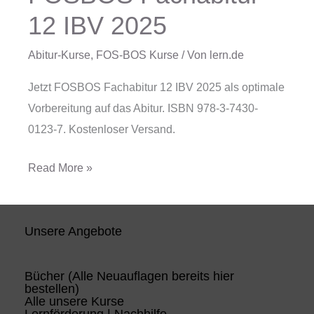
Fachabitur
12 IBV 2025
12
IBV
Abitur-Kurse
,
FOS-BOS Kurse
/ Von
lern.de
2025
Jetzt FOSBOS Fachabitur 12 IBV 2025 als optimale
Vorbereitung auf das Abitur. ISBN 978-3-7430-
0123-7. Kostenloser Versand.
Read More »
Unsere Angebote
Bücher (Alle Neuauflagen bereits hier
bestellen)
Alle unsere Kurse
Lernförderung | Nachhilfe