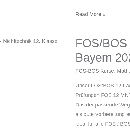
Read More »
FOS/BOS 
FOS/BOS
12
Bayern 20
Fachabitur
MNT
FOS-BOS Kurse
,
Math
Bayern
Unser FOS/BOS 12 Fach
2025
Prüfungen FOS 12 MNT
Das der passende Wegbe
als gute Vorbereitung 
ideal für alle FOS / 