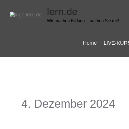
Zum
lern.de
Inhalt
Wir machen Bildung - machen Sie mit!
springen
Home
LIVE-KUR
4. Dezember 2024