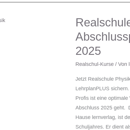
Realschul
Realschule
Physik
Abschluss
Abschlussprüfungstrain
2025
Bayern
2025
Realschul-Kurse
/ Von
Jetzt Realschule Physi
LehrplanPLUS sichern.
Profis ist eine optima
Abschluss 2025 geht. 
Hause lernverlag, ist 
Schuljahres. Er dient 