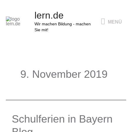
Zum
MENÜ
lern.de
Inhalt
MENÜ
springen
Wir machen Bildung - machen
Sie mit!
9. November 2019
Schulferien in Bayern
Schulferien
in
Blog