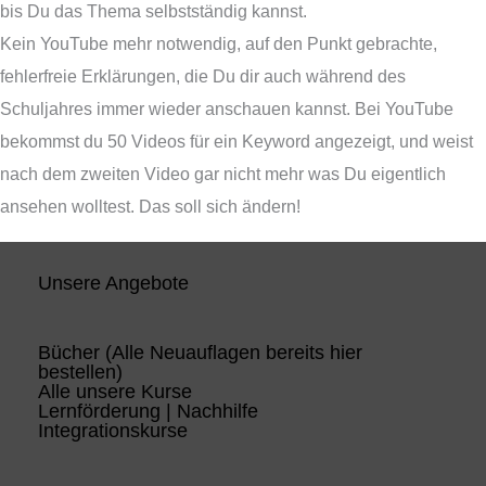
bis Du das Thema selbstständig kannst.
Kein YouTube mehr notwendig, auf den Punkt gebrachte,
fehlerfreie Erklärungen, die Du dir auch während des
Schuljahres immer wieder anschauen kannst. Bei YouTube
bekommst du 50 Videos für ein Keyword angezeigt, und weist
nach dem zweiten Video gar nicht mehr was Du eigentlich
ansehen wolltest. Das soll sich ändern!
Unsere Angebote
Bücher (Alle Neuauflagen bereits hier
bestellen)
Alle unsere Kurse
Lernförderung | Nachhilfe
Integrationskurse